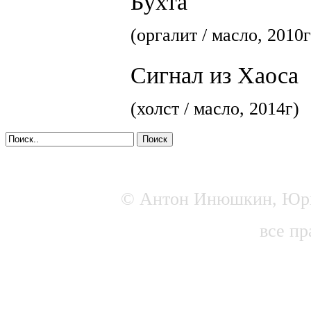
Бухта
(оргалит / масло, 2010г
Сигнал из Хаоса
(холст / масло, 2014г)
Поиск
© Антон Инюшкин, Юр
все пр