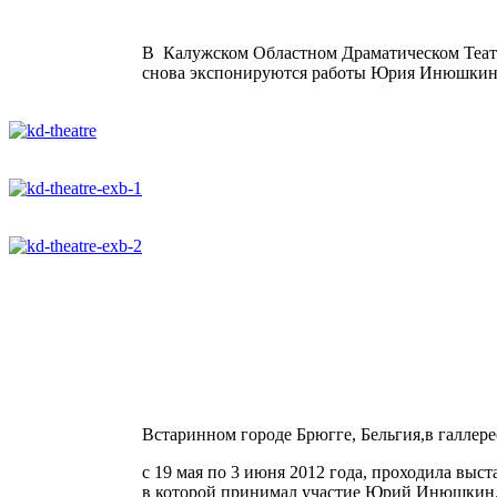
В Калужском Областном Драматическом Театре,
снова экспонируются работы Юрия Инюшкин
Встаринном городе Брюгге, Бельгия,в галлерее
с 19 мая по 3 июня 2012 года, проходила выс
в которой принимал участие Юрий Инюшкин