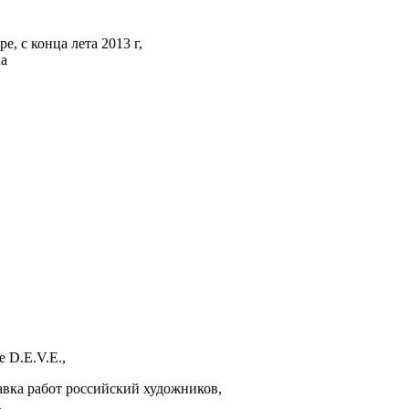
 с конца лета 2013 г,
а
 D.E.V.E.,
тавка работ российский художников,
.